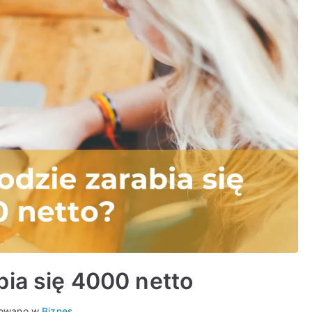
ia się 4000 netto
kowano w
Biznes