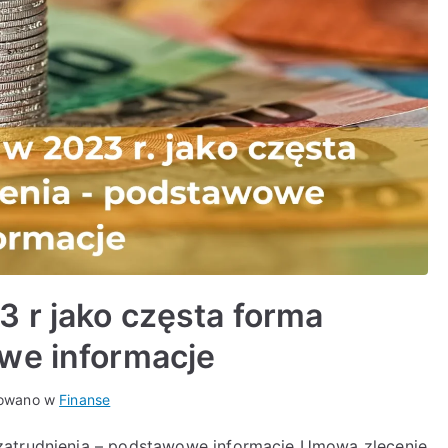
 r jako częsta forma
we informacje
kowano w
Finanse
zatrudnienia – podstawowe informacje Umowa zlecenie