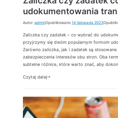
Zaliczka czy zadatek c
udokumentowania tran
Autor:
admin
Opublikowano
14 listopada 2023
Opubli
Zaliczka czy zadatek – co wybrać do udokume
przyjrzymy się dwóm popularnym formom udoku
Zarówno zaliczka, jak i zadatek są stosowane
zabezpieczenia interesów obu stron. Oba term
subtelne różnice, które warto znać, aby doko
Czytaj dalej