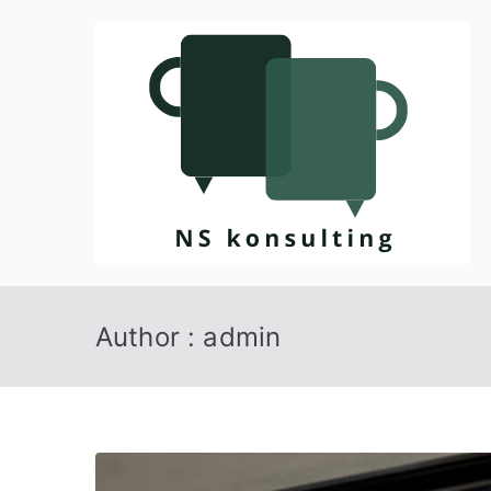
Przejdź
do
treści
Author :
admin