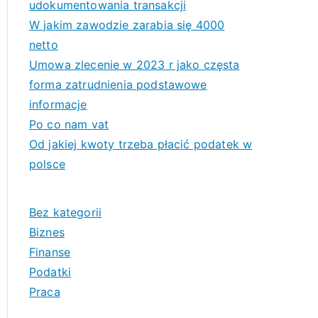
udokumentowania transakcji
W jakim zawodzie zarabia się 4000
netto
Umowa zlecenie w 2023 r jako częsta
forma zatrudnienia podstawowe
informacje
Po co nam vat
Od jakiej kwoty trzeba płacić podatek w
polsce
Bez kategorii
Biznes
Finanse
Podatki
Praca