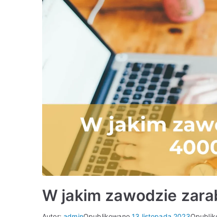
W jakim zawodzie zarab
Autor:
admin
Opublikowano
13 listopada 2023
Opubli