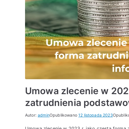
Umowa zlecenie w 2023
zatrudnienia podstawo
Autor:
admin
Opublikowano
12 listopada 2023
Opubli
Umowa zlecenie w 2023 r. jako częsta forma 