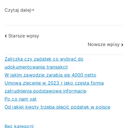
Czytaj dalej
Nawigacja
Starsze wpisy
Nowsze wpisy
po
wpisach
Zaliczka czy zadatek co wybrać do
udokumentowania transakcji
W jakim zawodzie zarabia się 4000 netto
Umowa zlecenie w 2023 r jako częsta forma
zatrudnienia podstawowe informacje
Po co nam vat
Od jakiej kwoty trzeba płacić podatek w polsce
Bez kategorii