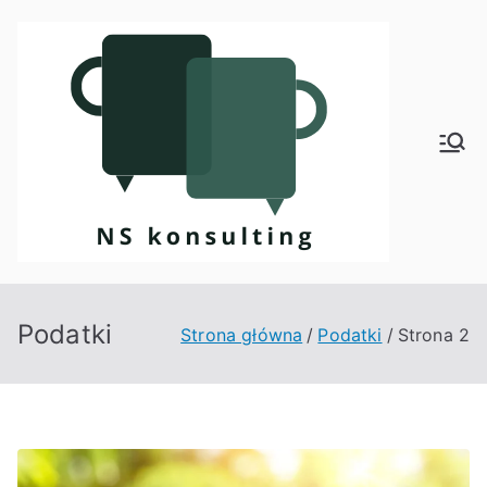
Przejdź
do
treści
Kon
sult
ing
Podatki
Strona główna
Podatki
Strona 2