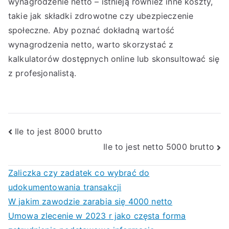
wynagrodzenie netto – istnieją również inne koszty,
takie jak składki zdrowotne czy ubezpieczenie
społeczne. Aby poznać dokładną wartość
wynagrodzenia netto, warto skorzystać z
kalkulatorów dostępnych online lub skonsultować się
z profesjonalistą.
Nawigacja
Ile to jest 8000 brutto
Ile to jest netto 5000 brutto
wpisu
Zaliczka czy zadatek co wybrać do
udokumentowania transakcji
W jakim zawodzie zarabia się 4000 netto
Umowa zlecenie w 2023 r jako częsta forma