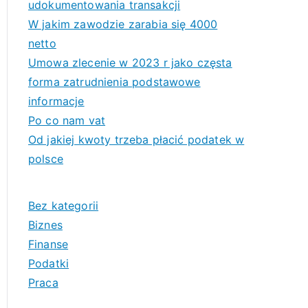
udokumentowania transakcji
W jakim zawodzie zarabia się 4000
netto
Umowa zlecenie w 2023 r jako częsta
forma zatrudnienia podstawowe
informacje
Po co nam vat
Od jakiej kwoty trzeba płacić podatek w
polsce
Bez kategorii
Biznes
Finanse
Podatki
Praca