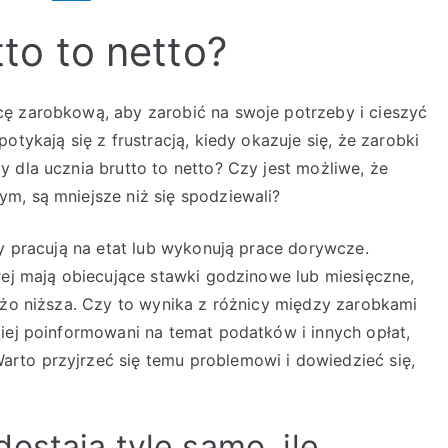
to to netto?
cę zarobkową, aby zarobić na swoje potrzeby i cieszyć
otykają się z frustracją, kiedy okazuje się, że zarobki
 dla ucznia brutto to netto? Czy jest możliwe, że
m, są mniejsze niż się spodziewali?
zy pracują na etat lub wykonują prace dorywcze.
rej mają obiecujące stawki godzinowe lub miesięczne,
dużo niższa. Czy to wynika z różnicy między zarobkami
piej poinformowani na temat podatków i innych opłat,
rto przyjrzeć się temu problemowi i dowiedzieć się,
ostają tyle samo, ile