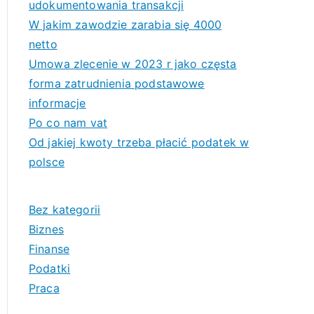
udokumentowania transakcji
W jakim zawodzie zarabia się 4000
netto
Umowa zlecenie w 2023 r jako częsta
forma zatrudnienia podstawowe
informacje
Po co nam vat
Od jakiej kwoty trzeba płacić podatek w
polsce
Bez kategorii
Biznes
Finanse
Podatki
Praca