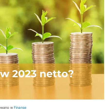
owano w
Finanse