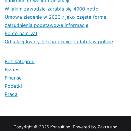
udokumentowania transakcji
W jakim zawodzie zarabia się 4000 netto
Umowa zlecenie w 2023 r jako częsta forma
zatrudnienia podstawowe informacje
Po co nam vat
Od jakiej kwoty trzeba płacić podatek w polsce
Bez kategorii
Biznes
Finanse
Podatki
Praca
Copyright © 2026
Konsulting
. Powered by
Zakra
and