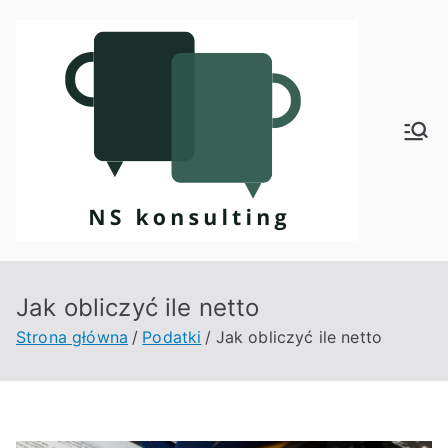
Przejdź
do
treści
Kon
sult
ing
Jak obliczyć ile netto
Strona główna
Podatki
Jak obliczyć ile netto